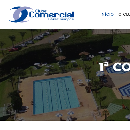
INÍCIO
O CL
1ª 