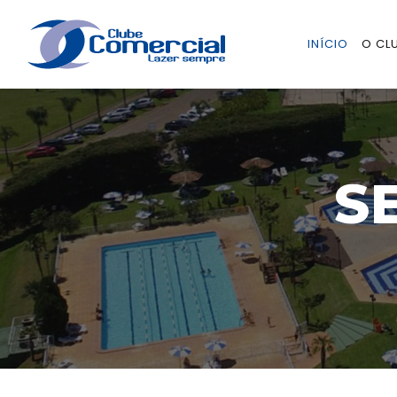
INÍCIO
O CL
S