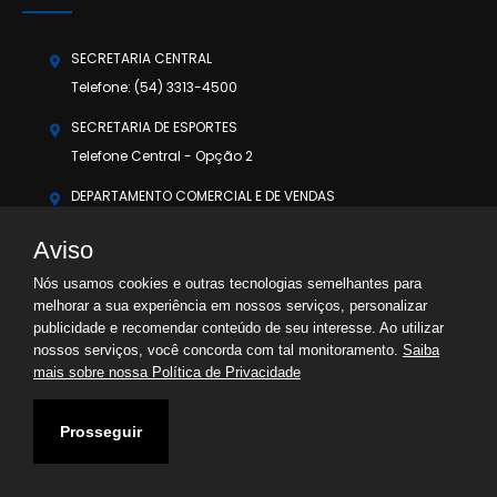
SECRETARIA CENTRAL
Telefone: (54) 3313-4500
SECRETARIA DE ESPORTES
Telefone Central - Opção 2
DEPARTAMENTO COMERCIAL E DE VENDAS
Telefone Central - Opção 3
Aviso
OUVIDORIA
Nós usamos cookies e outras tecnologias semelhantes para
Telefone Central - Opção 5
melhorar a sua experiência em nossos serviços, personalizar
WhatsApp: (54) 3313-4500
publicidade e recomendar conteúdo de seu interesse. Ao utilizar
nossos serviços, você concorda com tal monitoramento.
Saiba
mais sobre nossa Política de Privacidade
2026 Clube Comercial
| Desenvolvido por:
Zepel
Prosseguir