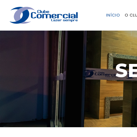
INÍCIO
O CL
S