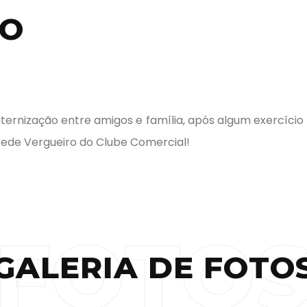
RO
ernização entre amigos e família, após algum exercício
Sede Vergueiro do Clube Comercial!
FOTO
GALERIA DE FOTO